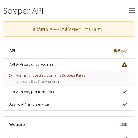
Scraper API
断続的なサービス断が発生しています。
API
異常あり
API & Proxy success rate
Akamai protected domains Success Rates
2026年07月27日 02:04 MDT
API & Proxy performance
Async API and service
Website
正常