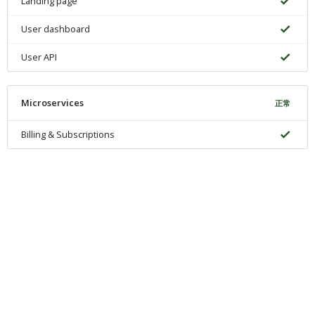
Landing page
User dashboard
User API
Microservices
正常
Billing & Subscriptions